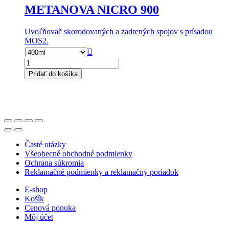
METANOVA NICRO 900
Uvoľňovač skorodovaných a zadrených spojov s prísadou
MOS2.

množstvo
METANOVA
Pridať do košíka
NICRO
900
Časté otázky
Všeobecné obchodné podmienky
Ochrana súkromia
Reklamačné podmienky a reklamačný poriadok
E-shop
Košík
Cenová ponuka
Môj účet