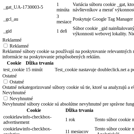
1
Variácia súboru cookie _gat, kt
_gat_UA-1730003-5
minúta
návštevníkov a merať výkonnosť 
3
_gcl_au
Poskytuje Google Tag Manager n
mesiace
Súbor cookie _gid nainštalovaný
_gid
1 deň
výkonnosti webovej lokality. Ni
Reklamné
Reklamné
Reklamné súbory cookie sa používajú na poskytovanie relevantných
informácie na poskytovanie prispôsobených reklám.
Cookie
Dĺžka trvania
test_cookie
15 minút
Test_cookie nastavuje doubleclick.net a p
Ostatné
Ostatné
Ostatné nekategorizované súbory cookie sú tie, ktoré sa analyzujú a e
Nevyhnutné
Nevyhnutné
Nevyhnutné súbory cookie sú absolútne nevyhnutné pre správne fung
Cookie
Dĺžka trvania
cookielawinfo-checkbox-
1 rok
Tento súbor cookie 
advertisement
cookielawinfo-checkbox-
Tento súbor cookie 
11 mesiacov