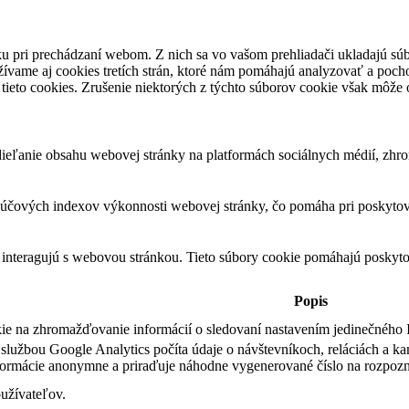
u pri prechádzaní webom. Z nich sa vo vašom prehliadači ukladajú súb
ívame aj cookies tretích strán, ktoré nám pomáhajú analyzovať a pocho
tieto cookies. Zrušenie niektorých z týchto súborov cookie však môže o
eľanie obsahu webovej stránky na platformách sociálnych médií, zhroma
čových indexov výkonnosti webovej stránky, čo pomáha pri poskytovan
 interagujú s webovou stránkou. Tieto súbory cookie pomáhajú poskyto
Popis
kie na zhromažďovanie informácií o sledovaní nastavením jedinečného 
službou Google Analytics počíta údaje o návštevníkoch, reláciách a kam
nformácie anonymne a priraďuje náhodne vygenerované číslo na rozpozn
oužívateľov.