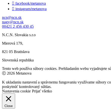

facebook/metanova

instagram/metanova
ncn@ncn.sk
nagy@ncn.sk
00421 2 456 430 45
N.C.N. Slovakia s.r.o
Mierová 179,
821 05 Bratislava
Slovenská republika
Tento web používa súbory cookies. Prehliadaním webu vyjadrujete sú
Ⓒ 2026 Metanova
K ukladaniu nastavení a správnemu fungovaniu využívame súbory co
poskytnúť kontrolovaný súhlas.
Nastavenia cookie
Prijať všetko
Close