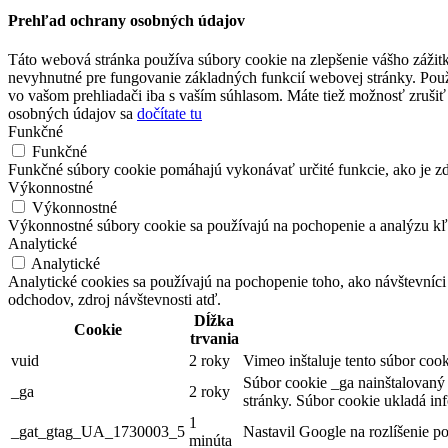
Prehľad ochrany osobných údajov
Táto webová stránka používa súbory cookie na zlepšenie vášho zážitk
nevyhnutné pre fungovanie základných funkcií webovej stránky. Použ
vo vašom prehliadači iba s vaším súhlasom. Máte tiež možnosť zrušiť 
osobných údajov sa
dočítate tu
Funkčné
Funkčné
Funkčné súbory cookie pomáhajú vykonávať určité funkcie, ako je zdi
Výkonnostné
Výkonnostné
Výkonnostné súbory cookie sa používajú na pochopenie a analýzu kľú
Analytické
Analytické
Analytické cookies sa používajú na pochopenie toho, ako návštevníci
odchodov, zdroj návštevnosti atď.
Dĺžka
Cookie
trvania
vuid
2 roky
Vimeo inštaluje tento súbor coo
Súbor cookie _ga nainštalovaný 
_ga
2 roky
stránky. Súbor cookie ukladá i
1
_gat_gtag_UA_1730003_5
Nastavil Google na rozlíšenie p
minúta