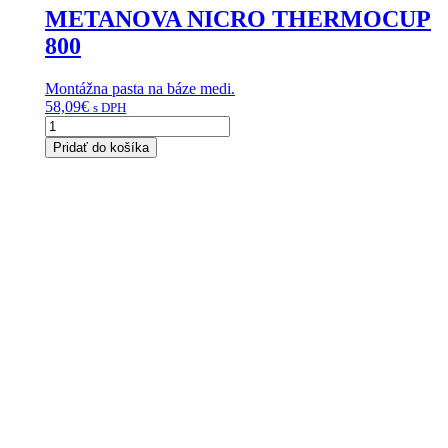
METANOVA NICRO THERMOCUP
800
Montážna pasta na báze medi.
58,09
€
s DPH
množstvo
METANOVA
Pridať do košíka
NICRO
THERMOCUP
800