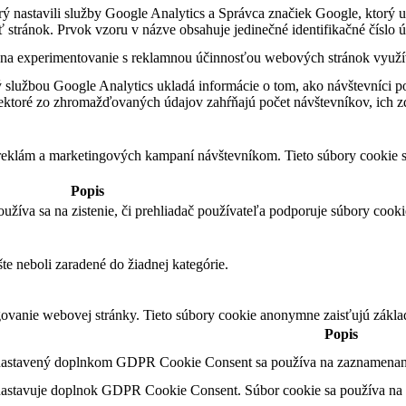
orý nastavili služby Google Analytics a Správca značiek Google, ktor
stránok. Prvok vzoru v názve obsahuje jedinečné identifikačné číslo ú
a experimentovanie s reklamnou účinnosťou webových stránok využív
 službou Google Analytics ukladá informácie o tom, ako návštevníci p
ektoré zo zhromažďovaných údajov zahŕňajú počet návštevníkov, ich zd
 reklám a marketingových kampaní návštevníkom. Tieto súbory cookie
Popis
oužíva sa na zistenie, či prehliadač používateľa podporuje súbory cooki
šte neboli zaradené do žiadnej kategórie.
ovanie webovej stránky. Tieto súbory cookie anonymne zaisťujú zákla
Popis
nastavený doplnkom GDPR Cookie Consent sa používa na zaznamenanie
nastavuje doplnok GDPR Cookie Consent. Súbor cookie sa používa na ul