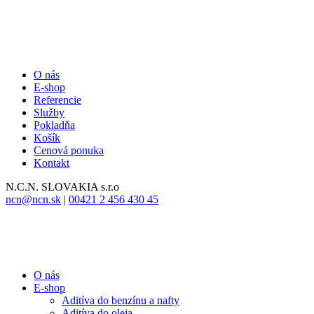
O nás
E-shop
Referencie
Služby
Pokladňa
Košík
Cenová ponuka
Kontakt
N.C.N.
SLOVAKIA s.r.o
ncn@ncn.sk
|
00421 2 456 430 45
O nás
E-shop
Aditíva do benzínu a nafty
Aditíva do oleja