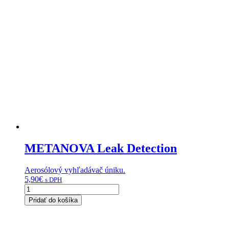
METANOVA Leak Detection
Aerosólový vyhľadávač úniku.
5,90
€
s DPH
množstvo
METANOVA
Pridať do košíka
Leak
Detection