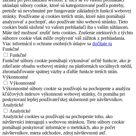
ukladajú súbory cookie, ktoré sú kategorizované podľa potreby,
pretože sú nevyhnutné pre fungovanie základných funkcií webovej
stránky. Používame aj cookies tretích strán, ktoré nám pomáhajú
analyzovať a pochopiť, ako používate túto webovú stránku. Tieto
cookies budú uložené vo vašom prehliadači iba s vaším súhlasom.
Máte tiež možnosť zrušiť tieto cookies. Zrušenie niektorých z týchto
súborov cookie však môže ovplyvniť váš zážitok z prehliadania.
Viac informácií o ochrane osobných údajov sa
dočítate tu
Funkčné
Funkčné
Funkčné súbory cookie pomáhajú vykonávať určité funkcie, ako je
zdieľanie obsahu webovej stránky na platformách sociálnych médií,
zhromažďovanie spätnej väzby a ďalšie funkcie tretích strán.
Výkonnostné
Výkonnostné
Výkonnostné súbory cookie sa používajú na pochopenie a analýzu
kľúčových indexov výkonnosti webovej stránky, čo pomáha pri
poskytovaní lepšej používateľskej skúsenosti pre návštevníkov.
Analytické
Analytické
Analytické cookies sa používajú na pochopenie toho, ako
návštevníci interagujú s webovou stránkou. Tieto súbory cookie
pomáhajú poskytovať informácie o metrikách, ako je počet
návštevníkov, miera odchodov, zdroj návštevnosti atď.