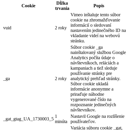
Dĺžka
Cookie
Popis
trvania
Vimeo inštaluje tento súbor
cookie na zhromažďovanie
informácií o sledovaní
vuid
2 roky
nastavením jedinečného ID na
vkladanie videí na webovú
stránku.
Súbor cookie _ga
nainštalovaný službou Google
Analytics počíta údaje o
návštevníkoch, reláciách a
kampaniach a tiež sleduje
používanie stránky pre
_ga
2 roky
analytický prehľad stránky.
Súbor cookie ukladá
informácie anonymne a
priraďuje náhodne
vygenerované číslo na
rozpoznanie jedinečných
návštevníkov.
1
Nastavil Google na rozlíšenie
_gat_gtag_UA_1730003_5
minúta
používateľov.
Variácia súboru cookie _gat,