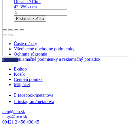
Obsah : 310ml
42,35
€
s DPH
množstvo
NICRO
Pridať do košíka
BOND
RTV
3110
Časté otázky
Všeobecné obchodné podmienky
Ochrana súkromia
Reklamačné podmienky a reklamačný poriadok
0
E-shop
Košík
Cenová ponuka
Môj účet

facebook/metanova

instagram/metanova
ncn@ncn.sk
nagy@ncn.sk
00421 2 456 430 45