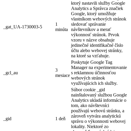
ktorý nastavili služby Google
Analytics a Správca značiek
Google, ktorý umožňuje
vlastníkom webových stránok
1
sledovať správanie
_gat_UA-1730003-5
minúta
návštevníkov a merať
výkonnosť stránok. Prvok
vzoru v názve obsahuje
jedinečné identifikačné číslo
účtu alebo webovej stránky,
na ktoré sa vzťahuje.
Poskytuje Google Tag
Manager na experimentovanie
3
_gcl_au
s reklamnou účinnosťou
mesiace
webových stránok
využívajúcich ich služby.
Súbor cookie _gid
nainštalovaný službou Google
Analytics ukladá informácie o
tom, ako návštevníci
používajú webovú stránku, a
zároveň vytvára analytickú
_gid
1 deň
správu o výkonnosti webovej
lokality. Niektoré zo