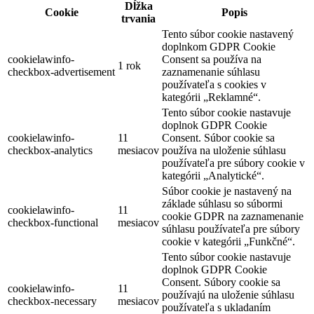
Dĺžka
Cookie
Popis
trvania
Tento súbor cookie nastavený
doplnkom GDPR Cookie
cookielawinfo-
Consent sa používa na
1 rok
checkbox-advertisement
zaznamenanie súhlasu
používateľa s cookies v
kategórii „Reklamné“.
Tento súbor cookie nastavuje
doplnok GDPR Cookie
cookielawinfo-
11
Consent. Súbor cookie sa
checkbox-analytics
mesiacov
používa na uloženie súhlasu
používateľa pre súbory cookie v
kategórii „Analytické“.
Súbor cookie je nastavený na
základe súhlasu so súbormi
cookielawinfo-
11
cookie GDPR na zaznamenanie
checkbox-functional
mesiacov
súhlasu používateľa pre súbory
cookie v kategórii „Funkčné“.
Tento súbor cookie nastavuje
doplnok GDPR Cookie
Consent. Súbory cookie sa
cookielawinfo-
11
používajú na uloženie súhlasu
checkbox-necessary
mesiacov
používateľa s ukladaním