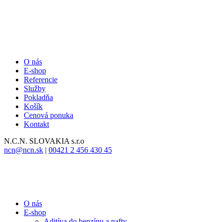
O nás
E-shop
Referencie
Služby
Pokladňa
Košík
Cenová ponuka
Kontakt
N.C.N.
SLOVAKIA s.r.o
ncn@ncn.sk
|
00421 2 456 430 45
O nás
E-shop
Aditíva do benzínu a nafty