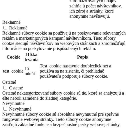
zhromažďovaných údajov
zahŕňajú počet návštevníkov,
ich zdroj a stránky, ktoré
anonymne navštevujú.
Reklamné
Reklamné
Reklamné súbory cookie sa používajú na poskytovanie relevantných
reklám a marketingových kampaní návštevníkom. Tieto súbory
cookie sledujú návštevníkov na webových stránkach a zhromažďujú
informácie na poskytovanie prispôsobených reklám.
Dĺžka
Cookie
Popis
trvania
Test_cookie nastavuje doubleclick.net a
15
test_cookie
používa sa na zistenie, či prehliadač
minút
používateľa podporuje súbory cookie.
Ostatné
Ostatné
Ostatné nekategorizované súbory cookie sú tie, ktoré sa analyzujú a
ešte neboli zaradené do žiadnej kategórie.
Nevyhnutné
Nevyhnutné
Nevyhnutné súbory cookie sú absolútne nevyhnutné pre správne
fungovanie webovej stránky. Tieto súbory cookie anonymne
zaisťujú základné funkcie a bezpečnostné prvky webovej stránky.