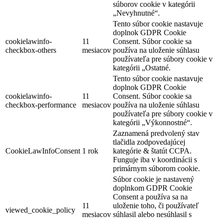
súborov cookie v kategórii
„Nevyhnutné“.
Tento súbor cookie nastavuje
doplnok GDPR Cookie
cookielawinfo-
11
Consent. Súbor cookie sa
checkbox-others
mesiacov
používa na uloženie súhlasu
používateľa pre súbory cookie v
kategórii „Ostatné.
Tento súbor cookie nastavuje
doplnok GDPR Cookie
cookielawinfo-
11
Consent. Súbor cookie sa
checkbox-performance
mesiacov
používa na uloženie súhlasu
používateľa pre súbory cookie v
kategórii „Výkonnostné“.
Zaznamená predvolený stav
tlačidla zodpovedajúcej
CookieLawInfoConsent
1 rok
kategórie & štatút CCPA.
Funguje iba v koordinácii s
primárnym súborom cookie.
Súbor cookie je nastavený
doplnkom GDPR Cookie
Consent a používa sa na
11
uloženie toho, či používateľ
viewed_cookie_policy
mesiacov
súhlasil alebo nesúhlasil s