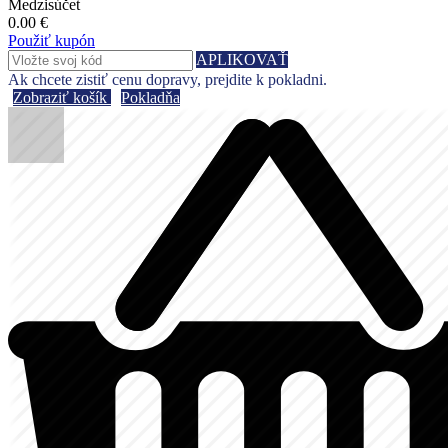
Medzisúčet
0.00 €
Použiť kupón
APLIKOVAŤ
Ak chcete zistiť cenu dopravy, prejdite k pokladni.
Zobraziť košík
Pokladňa