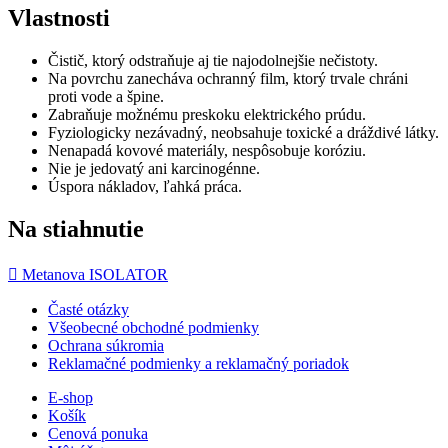
Vlastnosti
Čistič, ktorý odstraňuje aj tie najodolnejšie nečistoty.
Na povrchu zanecháva ochranný film, ktorý trvale chráni
proti vode a špine.
Zabraňuje možnému preskoku elektrického prúdu.
Fyziologicky nezávadný, neobsahuje toxické a dráždivé látky.
Nenapadá kovové materiály, nespôsobuje koróziu.
Nie je jedovatý ani karcinogénne.
Úspora nákladov, ľahká práca.
Na stiahnutie

Metanova ISOLATOR
Časté otázky
Všeobecné obchodné podmienky
Ochrana súkromia
Reklamačné podmienky a reklamačný poriadok
E-shop
Košík
Cenová ponuka