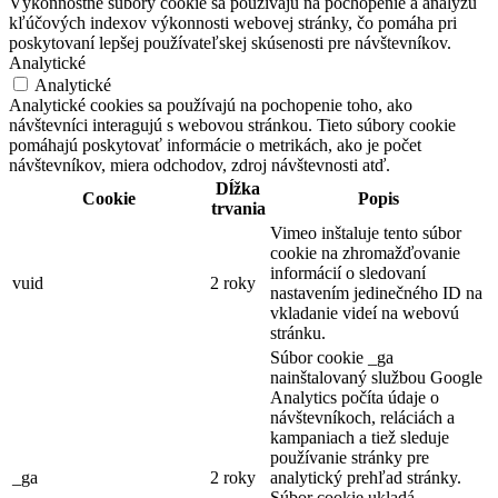
Výkonnostné súbory cookie sa používajú na pochopenie a analýzu
kľúčových indexov výkonnosti webovej stránky, čo pomáha pri
poskytovaní lepšej používateľskej skúsenosti pre návštevníkov.
Analytické
Analytické
Analytické cookies sa používajú na pochopenie toho, ako
návštevníci interagujú s webovou stránkou. Tieto súbory cookie
pomáhajú poskytovať informácie o metrikách, ako je počet
návštevníkov, miera odchodov, zdroj návštevnosti atď.
Dĺžka
Cookie
Popis
trvania
Vimeo inštaluje tento súbor
cookie na zhromažďovanie
informácií o sledovaní
vuid
2 roky
nastavením jedinečného ID na
vkladanie videí na webovú
stránku.
Súbor cookie _ga
nainštalovaný službou Google
Analytics počíta údaje o
návštevníkoch, reláciách a
kampaniach a tiež sleduje
používanie stránky pre
_ga
2 roky
analytický prehľad stránky.
Súbor cookie ukladá