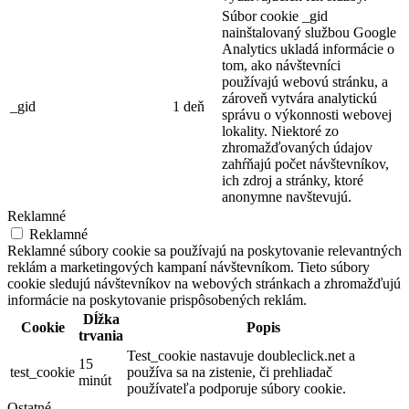
Súbor cookie _gid
nainštalovaný službou Google
Analytics ukladá informácie o
tom, ako návštevníci
používajú webovú stránku, a
zároveň vytvára analytickú
_gid
1 deň
správu o výkonnosti webovej
lokality. Niektoré zo
zhromažďovaných údajov
zahŕňajú počet návštevníkov,
ich zdroj a stránky, ktoré
anonymne navštevujú.
Reklamné
Reklamné
Reklamné súbory cookie sa používajú na poskytovanie relevantných
reklám a marketingových kampaní návštevníkom. Tieto súbory
cookie sledujú návštevníkov na webových stránkach a zhromažďujú
informácie na poskytovanie prispôsobených reklám.
Dĺžka
Cookie
Popis
trvania
Test_cookie nastavuje doubleclick.net a
15
test_cookie
používa sa na zistenie, či prehliadač
minút
používateľa podporuje súbory cookie.
Ostatné