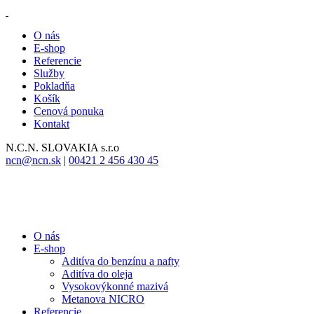
O nás
E-shop
Referencie
Služby
Pokladňa
Košík
Cenová ponuka
Kontakt
N.C.N.
SLOVAKIA s.r.o
ncn@ncn.sk
|
00421 2 456 430 45
O nás
E-shop
Aditíva do benzínu a nafty
Aditíva do oleja
Vysokovýkonné mazivá
Metanova NICRO
Referencie