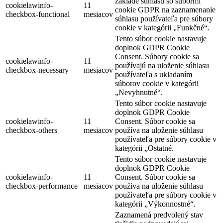
základe súhlasu so súbormi
cookielawinfo-
11
cookie GDPR na zaznamenanie
checkbox-functional
mesiacov
súhlasu používateľa pre súbory
cookie v kategórii „Funkčné“.
Tento súbor cookie nastavuje
doplnok GDPR Cookie
Consent. Súbory cookie sa
cookielawinfo-
11
používajú na uloženie súhlasu
checkbox-necessary
mesiacov
používateľa s ukladaním
súborov cookie v kategórii
„Nevyhnutné“.
Tento súbor cookie nastavuje
doplnok GDPR Cookie
cookielawinfo-
11
Consent. Súbor cookie sa
checkbox-others
mesiacov
používa na uloženie súhlasu
používateľa pre súbory cookie v
kategórii „Ostatné.
Tento súbor cookie nastavuje
doplnok GDPR Cookie
cookielawinfo-
11
Consent. Súbor cookie sa
checkbox-performance
mesiacov
používa na uloženie súhlasu
používateľa pre súbory cookie v
kategórii „Výkonnostné“.
Zaznamená predvolený stav