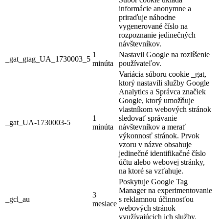
informácie anonymne a
priraďuje náhodne
vygenerované číslo na
rozpoznanie jedinečných
návštevníkov.
1
Nastavil Google na rozlíšenie
_gat_gtag_UA_1730003_5
minúta
používateľov.
Variácia súboru cookie _gat,
ktorý nastavili služby Google
Analytics a Správca značiek
Google, ktorý umožňuje
vlastníkom webových stránok
1
sledovať správanie
_gat_UA-1730003-5
minúta
návštevníkov a merať
výkonnosť stránok. Prvok
vzoru v názve obsahuje
jedinečné identifikačné číslo
účtu alebo webovej stránky,
na ktoré sa vzťahuje.
Poskytuje Google Tag
Manager na experimentovanie
3
_gcl_au
s reklamnou účinnosťou
mesiace
webových stránok
využívajúcich ich služby.