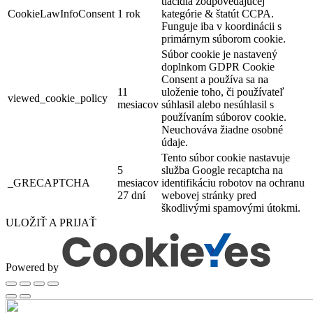
tlačidla zodpovedajúcej
CookieLawInfoConsent
1 rok
kategórie & štatút CCPA.
Funguje iba v koordinácii s
primárnym súborom cookie.
Súbor cookie je nastavený
doplnkom GDPR Cookie
Consent a používa sa na
11
uloženie toho, či používateľ
viewed_cookie_policy
mesiacov
súhlasil alebo nesúhlasil s
používaním súborov cookie.
Neuchováva žiadne osobné
údaje.
Tento súbor cookie nastavuje
5
služba Google recaptcha na
_GRECAPTCHA
mesiacov
identifikáciu robotov na ochranu
27 dní
webovej stránky pred
škodlivými spamovými útokmi.
ULOŽIŤ A PRIJAŤ
Powered by