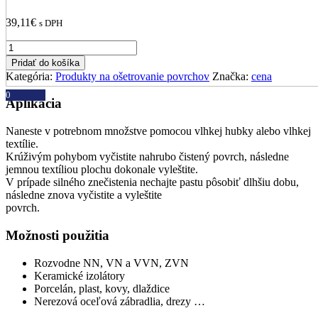
39,11
€
s DPH
množstvo
METANOVA
Pridať do košíka
Isolator
Kategória:
Produkty na ošetrovanie povrchov
Značka:
cena
0
Aplikácia
Naneste v potrebnom množstve pomocou vlhkej hubky alebo vlhkej
textílie.
Krúživým pohybom vyčistite nahrubo čistený povrch, následne
jemnou textíliou plochu dokonale vyleštite.
V prípade silného znečistenia nechajte pastu pôsobiť dlhšiu dobu,
následne znova vyčistite a vyleštite
povrch.
Možnosti použitia
Rozvodne NN, VN a VVN, ZVN
Keramické izolátory
Porcelán, plast, kovy, dlaždice
Nerezová oceľová zábradlia, drezy …