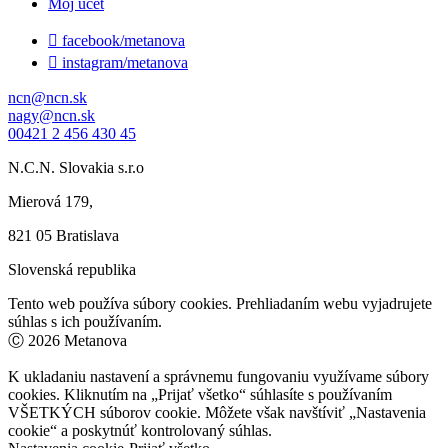
Môj účet

facebook/metanova

instagram/metanova
ncn@ncn.sk
nagy@ncn.sk
00421 2 456 430 45
N.C.N. Slovakia s.r.o
Mierová 179,
821 05 Bratislava
Slovenská republika
Tento web používa súbory cookies. Prehliadaním webu vyjadrujete
súhlas s ich používaním.
Ⓒ 2026 Metanova
K ukladaniu nastavení a správnemu fungovaniu využívame súbory
cookies. Kliknutím na „Prijať všetko“ súhlasíte s používaním
VŠETKÝCH súborov cookie. Môžete však navštíviť „Nastavenia
cookie“ a poskytnúť kontrolovaný súhlas.