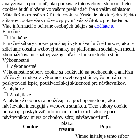
analyzovať a pochopiť, ako používate túto webovú stránku. Tieto
cookies budú uložené vo vašom prehliadači iba s vaším súhlasom.
Máte tiež možnosť zrušiť tieto cookies. Zrušenie niektorých z týchto
súborov cookie však môže ovplyvniť váš zážitok z prehliadania.
Viac informácií o ochrane osobných údajov sa
dočítate tu
Funkčné
Funkčné
Funkčné súbory cookie pomáhajú vykonávať určité funkcie, ako je
zdieľanie obsahu webovej stránky na platformách sociálnych médií,
zhromažďovanie spätnej väzby a ďalšie funkcie tretích strán.
Výkonnostné
Výkonnostné
Výkonnostné súbory cookie sa používajú na pochopenie a analýzu
kľúčových indexov výkonnosti webovej stránky, čo pomáha pri
poskytovaní lepšej používateľskej skúsenosti pre návštevníkov.
Analytické
Analytické
Analytické cookies sa používajú na pochopenie toho, ako
návštevníci interagujú s webovou stránkou. Tieto súbory cookie
pomáhajú poskytovať informácie o metrikách, ako je počet
návštevníkov, miera odchodov, zdroj návštevnosti atď.
Dĺžka
Cookie
Popis
trvania
Vimeo inštaluje tento súbor