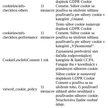
doplnok GDPR Cookie
cookielawinfo-
11
Consent. Súbor cookie sa
checkbox-others
mesiacov
používa na uloženie súhlasu
používateľa pre súbory cookie v
kategórii „Ostatné.
Tento súbor cookie nastavuje
doplnok GDPR Cookie
cookielawinfo-
11
Consent. Súbor cookie sa
checkbox-performance
mesiacov
používa na uloženie súhlasu
používateľa pre súbory cookie v
kategórii „Výkonnostné“.
Zaznamená predvolený stav
tlačidla zodpovedajúcej
CookieLawInfoConsent
1 rok
kategórie & štatút CCPA.
Funguje iba v koordinácii s
primárnym súborom cookie.
Súbor cookie je nastavený
doplnkom GDPR Cookie
Consent a používa sa na
11
uloženie toho, či používateľ
viewed_cookie_policy
mesiacov
súhlasil alebo nesúhlasil s
používaním súborov cookie.
Neuchováva žiadne osobné
údaje.