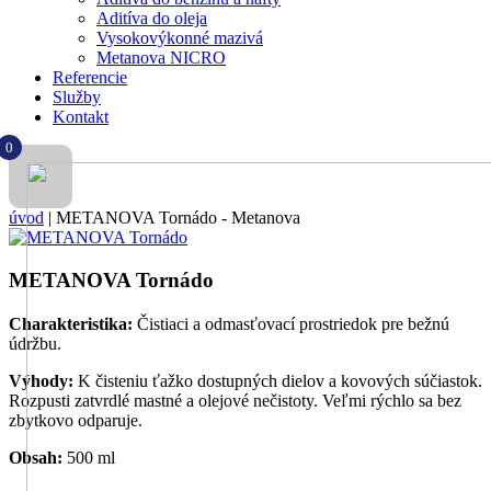
Aditíva do oleja
Vysokovýkonné mazivá
Metanova NICRO
Referencie
Služby
Kontakt
0
úvod
|
METANOVA Tornádo - Metanova
METANOVA Tornádo
Charakteristika:
Čistiaci a odmasťovací prostriedok pre bežnú
údržbu.
Výhody:
K čisteniu ťažko dostupných dielov a kovových súčiastok.
Rozpusti zatvrdlé mastné a olejové nečistoty. Veľmi rýchlo sa bez
zbytkovo odparuje.
Obsah:
500 ml