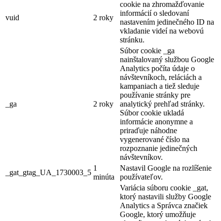
cookie na zhromažďovanie
informácií o sledovaní
vuid
2 roky
nastavením jedinečného ID na
vkladanie videí na webovú
stránku.
Súbor cookie _ga
nainštalovaný službou Google
Analytics počíta údaje o
návštevníkoch, reláciách a
kampaniach a tiež sleduje
používanie stránky pre
_ga
2 roky
analytický prehľad stránky.
Súbor cookie ukladá
informácie anonymne a
priraďuje náhodne
vygenerované číslo na
rozpoznanie jedinečných
návštevníkov.
1
Nastavil Google na rozlíšenie
_gat_gtag_UA_1730003_5
minúta
používateľov.
Variácia súboru cookie _gat,
ktorý nastavili služby Google
Analytics a Správca značiek
Google, ktorý umožňuje