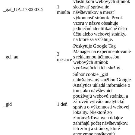
vlastníkom webových stránok
1
sledovať správanie
_gat_UA-1730003-5
minúta
návštevníkov a merať
výkonnosť stránok. Prvok
vzoru v názve obsahuje
jedinečné identifikačné číslo
účtu alebo webovej stránky,
na ktoré sa vzťahuje.
Poskytuje Google Tag
Manager na experimentovanie
3
_gcl_au
s reklamnou účinnosťou
mesiace
webových stránok
využívajúcich ich služby.
Súbor cookie _gid
nainštalovaný službou Google
Analytics ukladá informácie o
tom, ako návštevníci
používajú webovú stránku, a
zároveň vytvára analytickú
_gid
1 deň
správu o výkonnosti webovej
lokality. Niektoré zo
zhromažďovaných údajov
zahŕňajú počet návštevníkov,
ich zdroj a stránky, ktoré
anonymne navštevujú.