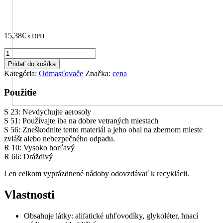
15,38
€
s DPH
množstvo
METANOVA
Pridať do košíka
Tornádo
Kategória:
Odmasťovače
Značka:
cena
Použitie
S 23: Nevdychujte aerosoly
S 51: Používajte iba na dobre vetraných miestach
S 56: Zneškodnite tento materiál a jeho obal na zbernom mieste
zvlášt alebo nebezpečného odpadu.
R 10: Vysoko horľavý
R 66: Dráždivý
Len celkom vyprázdnené nádoby odovzdávať k recyklácii.
Vlastnosti
Obsahuje látky: alifatické uhľovodíky, glykoléter, hnací