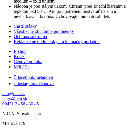
médium – oxid uhličitý.
Nádoba je pod stálym tlakom. Chrániť pred slneční žiarením a
teplotou nad 50°C. Ani po upotrebení neotvárať na silu a
nevhadzovať do ohňa. Uchovávajte mimo dosah deti.
Časté otázky
Všeobecné obchodné podmienky
Ochrana súkromia
Reklamačné podmienky a reklamačný poriadok
E-shop
Košík
Cenová ponuka
Môj účet

facebook/metanova

instagram/metanova
ncn@ncn.sk
nagy@ncn.sk
00421 2 456 430 45
N.C.N. Slovakia s.r.o
Mierová 179,