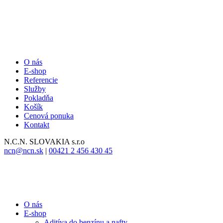
O nás
E-shop
Referencie
Služby
Pokladňa
Košík
Cenová ponuka
Kontakt
N.C.N.
SLOVAKIA s.r.o
ncn@ncn.sk
|
00421 2 456 430 45
O nás
E-shop
Aditíva do benzínu a nafty