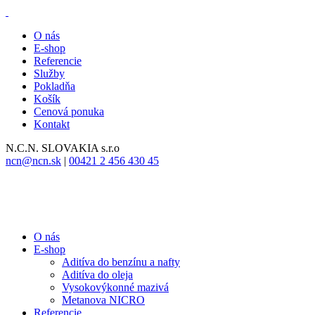
O nás
E-shop
Referencie
Služby
Pokladňa
Košík
Cenová ponuka
Kontakt
N.C.N.
SLOVAKIA s.r.o
ncn@ncn.sk
|
00421 2 456 430 45
O nás
E-shop
Aditíva do benzínu a nafty
Aditíva do oleja
Vysokovýkonné mazivá
Metanova NICRO
Referencie