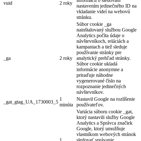
informácií o sledovaní
vuid
2 roky
nastavením jedinečného ID na
vkladanie videí na webovú
stránku.
Súbor cookie _ga
nainštalovaný službou Google
Analytics počíta údaje o
návštevníkoch, reláciách a
kampaniach a tiež sleduje
používanie stránky pre
_ga
2 roky
analytický prehľad stránky.
Súbor cookie ukladá
informácie anonymne a
priraďuje náhodne
vygenerované číslo na
rozpoznanie jedinečných
návštevníkov.
1
Nastavil Google na rozlíšenie
_gat_gtag_UA_1730003_5
minúta
používateľov.
Variácia súboru cookie _gat,
ktorý nastavili služby Google
Analytics a Správca značiek
Google, ktorý umožňuje
vlastníkom webových stránok
1
sledovať správanie