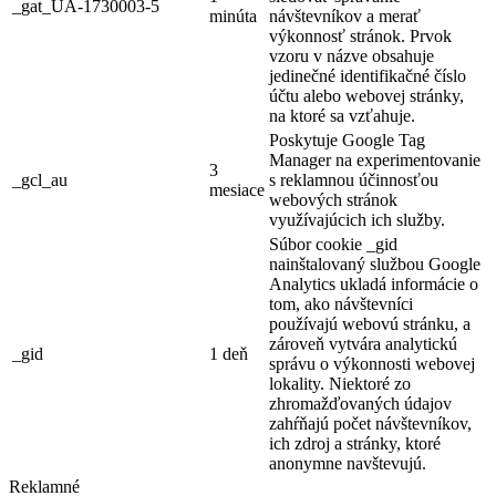
_gat_UA-1730003-5
minúta
návštevníkov a merať
výkonnosť stránok. Prvok
vzoru v názve obsahuje
jedinečné identifikačné číslo
účtu alebo webovej stránky,
na ktoré sa vzťahuje.
Poskytuje Google Tag
Manager na experimentovanie
3
_gcl_au
s reklamnou účinnosťou
mesiace
webových stránok
využívajúcich ich služby.
Súbor cookie _gid
nainštalovaný službou Google
Analytics ukladá informácie o
tom, ako návštevníci
používajú webovú stránku, a
zároveň vytvára analytickú
_gid
1 deň
správu o výkonnosti webovej
lokality. Niektoré zo
zhromažďovaných údajov
zahŕňajú počet návštevníkov,
ich zdroj a stránky, ktoré
anonymne navštevujú.
Reklamné