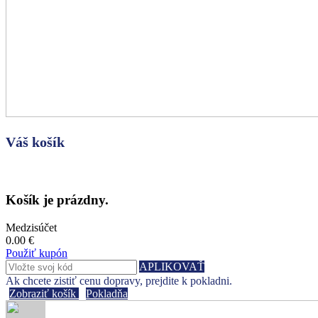
Váš košík
Košík je prázdny.
Medzisúčet
0.00 €
Použiť kupón
APLIKOVAŤ
Ak chcete zistiť cenu dopravy, prejdite k pokladni.
Zobraziť košík
Pokladňa