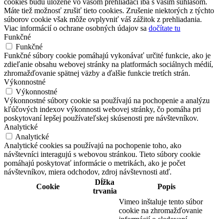
cookies budú uložené vo vašom prehliadači iba s vaším súhlasom.
Máte tiež možnosť zrušiť tieto cookies. Zrušenie niektorých z týchto
súborov cookie však môže ovplyvniť váš zážitok z prehliadania.
Viac informácií o ochrane osobných údajov sa
dočítate tu
Funkčné
Funkčné
Funkčné súbory cookie pomáhajú vykonávať určité funkcie, ako je
zdieľanie obsahu webovej stránky na platformách sociálnych médií,
zhromažďovanie spätnej väzby a ďalšie funkcie tretích strán.
Výkonnostné
Výkonnostné
Výkonnostné súbory cookie sa používajú na pochopenie a analýzu
kľúčových indexov výkonnosti webovej stránky, čo pomáha pri
poskytovaní lepšej používateľskej skúsenosti pre návštevníkov.
Analytické
Analytické
Analytické cookies sa používajú na pochopenie toho, ako
návštevníci interagujú s webovou stránkou. Tieto súbory cookie
pomáhajú poskytovať informácie o metrikách, ako je počet
návštevníkov, miera odchodov, zdroj návštevnosti atď.
Dĺžka
Cookie
Popis
trvania
Vimeo inštaluje tento súbor
cookie na zhromažďovanie