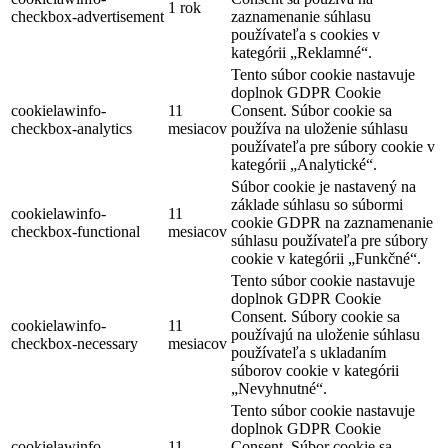
1 rok
checkbox-advertisement
zaznamenanie súhlasu
používateľa s cookies v
kategórii „Reklamné“.
Tento súbor cookie nastavuje
doplnok GDPR Cookie
cookielawinfo-
11
Consent. Súbor cookie sa
checkbox-analytics
mesiacov
používa na uloženie súhlasu
používateľa pre súbory cookie v
kategórii „Analytické“.
Súbor cookie je nastavený na
základe súhlasu so súbormi
cookielawinfo-
11
cookie GDPR na zaznamenanie
checkbox-functional
mesiacov
súhlasu používateľa pre súbory
cookie v kategórii „Funkčné“.
Tento súbor cookie nastavuje
doplnok GDPR Cookie
Consent. Súbory cookie sa
cookielawinfo-
11
používajú na uloženie súhlasu
checkbox-necessary
mesiacov
používateľa s ukladaním
súborov cookie v kategórii
„Nevyhnutné“.
Tento súbor cookie nastavuje
doplnok GDPR Cookie
cookielawinfo-
11
Consent. Súbor cookie sa