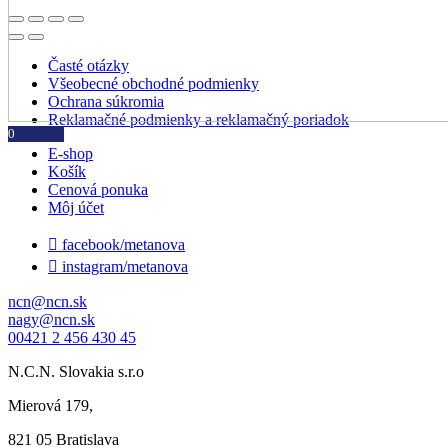
-
do
nafty
Časté otázky
Všeobecné obchodné podmienky
Ochrana súkromia
Reklamačné podmienky a reklamačný poriadok
0
E-shop
Košík
Cenová ponuka
Môj účet

facebook/metanova

instagram/metanova
ncn@ncn.sk
nagy@ncn.sk
00421 2 456 430 45
N.C.N. Slovakia s.r.o
Mierová 179,
821 05 Bratislava