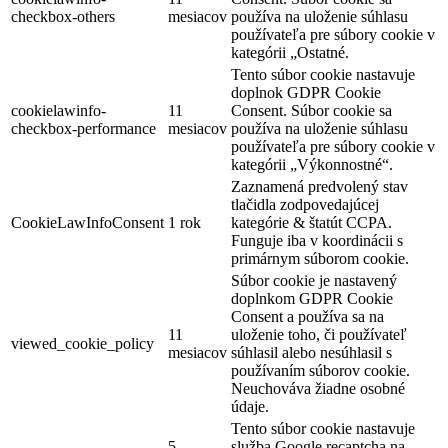
checkbox-others
mesiacov
používa na uloženie súhlasu
používateľa pre súbory cookie v
kategórii „Ostatné.
Tento súbor cookie nastavuje
doplnok GDPR Cookie
cookielawinfo-
11
Consent. Súbor cookie sa
checkbox-performance
mesiacov
používa na uloženie súhlasu
používateľa pre súbory cookie v
kategórii „Výkonnostné“.
Zaznamená predvolený stav
tlačidla zodpovedajúcej
CookieLawInfoConsent
1 rok
kategórie & štatút CCPA.
Funguje iba v koordinácii s
primárnym súborom cookie.
Súbor cookie je nastavený
doplnkom GDPR Cookie
Consent a používa sa na
11
uloženie toho, či používateľ
viewed_cookie_policy
mesiacov
súhlasil alebo nesúhlasil s
používaním súborov cookie.
Neuchováva žiadne osobné
údaje.
Tento súbor cookie nastavuje
5
služba Google recaptcha na