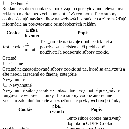
Reklamné
Reklamné súbory cookie sa používajú na poskytovanie relevantných
reklám a marketingových kampaní návštevníkom. Tieto súbory
cookie sledujú návštevníkov na webových stránkach a zhromažďujú
informácie na poskytovanie prispôsobených reklám.
Dĺžka
Cookie
Popis
trvania
Test_cookie nastavuje doubleclick.net a
15
test_cookie
používa sa na zistenie, či prehliadač
minút
používateľa podporuje súbory cookie.
Ostatné
Ostatné
Ostatné nekategorizované súbory cookie sú tie, ktoré sa analyzujú a
ešte neboli zaradené do žiadnej kategórie.
Nevyhnutné
Nevyhnutné
Nevyhnutné súbory cookie sú absolútne nevyhnutné pre správne
fungovanie webovej stránky. Tieto súbory cookie anonymne
zaisťujú základné funkcie a bezpečnostné prvky webovej stránky.
Dĺžka
Cookie
Popis
trvania
Tento súbor cookie nastavený
doplnkom GDPR Cookie
cookielawinfo-
Consent sa používa na