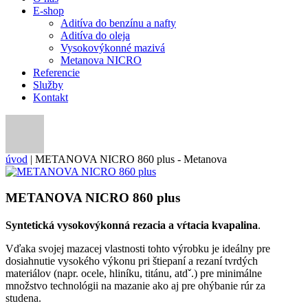
E-shop
Aditíva do benzínu a nafty
Aditíva do oleja
Vysokovýkonné mazivá
Metanova NICRO
Referencie
Služby
Kontakt
úvod
|
METANOVA NICRO 860 plus - Metanova
METANOVA NICRO 860 plus
Syntetická vysokovýkonná rezacia a vŕtacia kvapalina
.
Vďaka svojej mazacej vlastnosti tohto výrobku je ideálny pre
dosiahnutie vysokého výkonu pri štiepaní a rezaní tvrdých
materiálov (napr. ocele, hliníku, titánu, atdˇ.) pre minimálne
množstvo technológii na mazanie ako aj pre ohýbanie rúr za
studena.