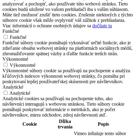
analyzovať a pochopiť, ako používate túto webovú stránku. Tieto
cookies budú uložené vo vašom prehliadači iba s vaším súhlasom.
Máte tiež možnosť zrušiť tieto cookies. Zrušenie niektorých z týchto
súborov cookie však môže ovplyvniť váš zážitok z prehliadania.
Viac informácií o ochrane osobných údajov sa
dočítate tu
Funkčné
Funkčné
Funkčné súbory cookie pomáhajú vykonávať určité funkcie, ako je
zdieľanie obsahu webovej stránky na platformách sociálnych médií,
zhromažďovanie spätnej väzby a ďalšie funkcie tretích strán.
Výkonnostné
Výkonnostné
Výkonnostné súbory cookie sa používajú na pochopenie a analýzu
kľúčových indexov výkonnosti webovej stránky, čo pomáha pri
poskytovaní lepšej používateľskej skúsenosti pre návštevníkov.
Analytické
Analytické
Analytické cookies sa používajú na pochopenie toho, ako
návštevníci interagujú s webovou stránkou. Tieto súbory cookie
pomáhajú poskytovať informácie o metrikách, ako je počet
návštevníkov, miera odchodov, zdroj návštevnosti atď.
Dĺžka
Cookie
Popis
trvania
Vimeo inštaluje tento súbor