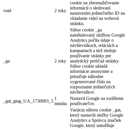
cookie na zhromažďovanie
informácií o sledovaní
vuid
2 roky
nastavením jedinečného ID na
vkladanie videí na webovú
stránku.
Súbor cookie _ga
nainštalovaný službou Google
Analytics počíta údaje o
návštevníkoch, reláciách a
kampaniach a tiež sleduje
používanie stránky pre
_ga
2 roky
analytický prehľad stránky.
Súbor cookie ukladá
informácie anonymne a
priraďuje náhodne
vygenerované číslo na
rozpoznanie jedinečných
návštevníkov.
1
Nastavil Google na rozlíšenie
_gat_gtag_UA_1730003_5
minúta
používateľov.
Variácia súboru cookie _gat,
ktorý nastavili služby Google
Analytics a Správca značiek
Google, ktorý umožňuje