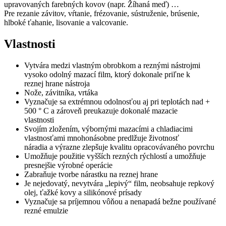
upravovaných farebných kovov (napr. Žíhaná meď) …
Pre rezanie závitov, vŕtanie, frézovanie, sústruženie, brúsenie,
hlboké ťahanie, lisovanie a valcovanie.
Vlastnosti
Vytvára medzi vlastným obrobkom a reznými nástrojmi
vysoko odolný mazací film, ktorý dokonale priľne k
reznej hrane nástroja
Nože, závitníka, vrtáka
Vyznačuje sa extrémnou odolnosťou aj pri teplotách nad +
500 ° C a zároveň preukazuje dokonalé mazacie
vlastnosti
Svojím zložením, výbornými mazacími a chladiacimi
vlastnosťami mnohonásobne predlžuje životnosť
náradia a výrazne zlepšuje kvalitu opracovávaného povrchu
Umožňuje použitie vyšších rezných rýchlostí a umožňuje
presnejšie výrobné operácie
Zabraňuje tvorbe nárastku na reznej hrane
Je nejedovatý, nevytvára „lepivý“ film, neobsahuje repkový
olej, ťažké kovy a silikónové prísady
Vyznačuje sa príjemnou vôňou a nenapadá bežne používané
rezné emulzie