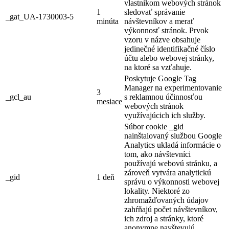
vlastníkom webových stránok
1
sledovať správanie
_gat_UA-1730003-5
minúta
návštevníkov a merať
výkonnosť stránok. Prvok
vzoru v názve obsahuje
jedinečné identifikačné číslo
účtu alebo webovej stránky,
na ktoré sa vzťahuje.
Poskytuje Google Tag
Manager na experimentovanie
3
_gcl_au
s reklamnou účinnosťou
mesiace
webových stránok
využívajúcich ich služby.
Súbor cookie _gid
nainštalovaný službou Google
Analytics ukladá informácie o
tom, ako návštevníci
používajú webovú stránku, a
zároveň vytvára analytickú
_gid
1 deň
správu o výkonnosti webovej
lokality. Niektoré zo
zhromažďovaných údajov
zahŕňajú počet návštevníkov,
ich zdroj a stránky, ktoré
anonymne navštevujú.