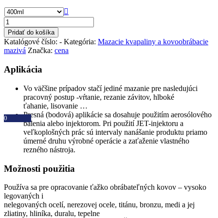

množstvo
METANOVA
Pridať do košíka
NICRO
Katalógové číslo:
-
Kategória:
Mazacie kvapaliny a kovoobrábacie
860
mazivá
Značka:
cena
plus
Aplikácia
Vo väčšine prípadov stačí jediné mazanie pre nasledujúci
pracovný postup -vŕtanie, rezanie závitov, hlboké
ťahanie, lisovanie …
Presná (bodová) aplikácie sa dosahuje použitím aerosólového
0
balenia alebo injektorom. Pri použití JET-injektoru a
veľkoplošných prác sú intervaly nanášanie produktu priamo
úmerné druhu výrobné operácie a zaťaženie vlastného
rezného nástroja.
Možnosti použitia
Používa sa pre opracovanie ťažko obrábateľných kovov – vysoko
legovaných i
nelegovaných ocelí, nerezovej ocele, titánu, bronzu, medi a jej
zliatiny, hliníka, duralu, tepelne