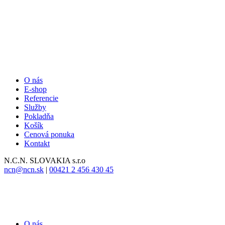
O nás
E-shop
Referencie
Služby
Pokladňa
Košík
Cenová ponuka
Kontakt
N.C.N.
SLOVAKIA s.r.o
ncn@ncn.sk
|
00421 2 456 430 45
O nás