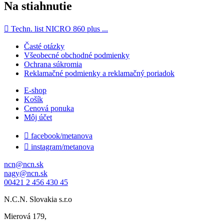
Na stiahnutie

Techn. list NICRO 860 plus ...
Časté otázky
Všeobecné obchodné podmienky
Ochrana súkromia
Reklamačné podmienky a reklamačný poriadok
E-shop
Košík
Cenová ponuka
Môj účet

facebook/metanova

instagram/metanova
ncn@ncn.sk
nagy@ncn.sk
00421 2 456 430 45
N.C.N. Slovakia s.r.o
Mierová 179,