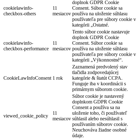
doplnok GDPR Cookie
cookielawinfo-
11
Consent. Súbor cookie sa
checkbox-others
mesiacov
používa na uloženie súhlasu
používateľa pre súbory cookie v
kategórii „Ostatné.
Tento súbor cookie nastavuje
doplnok GDPR Cookie
cookielawinfo-
11
Consent. Súbor cookie sa
checkbox-performance
mesiacov
používa na uloženie súhlasu
používateľa pre súbory cookie v
kategórii „Výkonnostné“.
Zaznamená predvolený stav
tlačidla zodpovedajúcej
CookieLawInfoConsent
1 rok
kategórie & štatút CCPA.
Funguje iba v koordinácii s
primárnym súborom cookie.
Súbor cookie je nastavený
doplnkom GDPR Cookie
Consent a používa sa na
11
uloženie toho, či používateľ
viewed_cookie_policy
mesiacov
súhlasil alebo nesúhlasil s
používaním súborov cookie.
Neuchováva žiadne osobné
údaje.